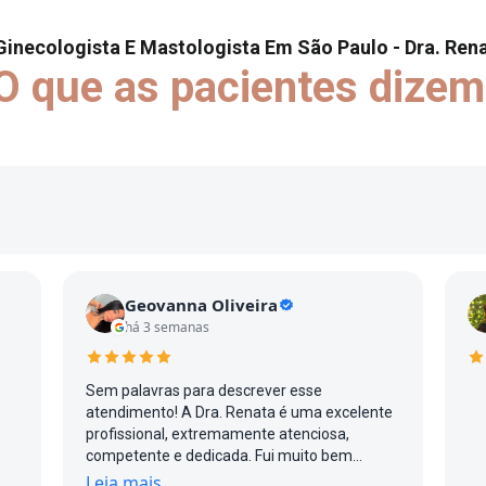
Ginecologista E Mastologista Em São Paulo - Dra. Rena
O que as pacientes dizem
Geovanna Oliveira
há 3 semanas
Sem palavras para descrever esse
atendimento! A Dra. Renata é uma excelente
profissional, extremamente atenciosa,
competente e dedicada. Fui muito bem
atendida do início ao fim, com um cuidado e
Leia mais