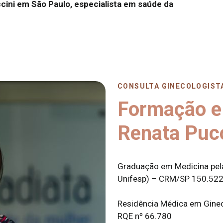
ini em São Paulo, especialista em saúde da
CONSULTA GINECOLOGIST
Formação e 
Renata Pucc
Graduação em Medicina pela
Unifesp) – CRM/SP 150.52
Residência Médica em Ginec
RQE nº 66.780