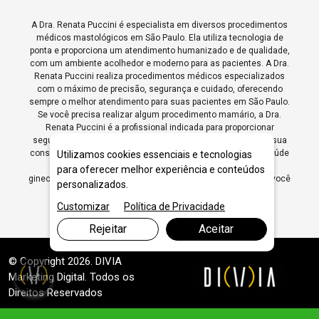
A Dra. Renata Puccini é especialista em diversos procedimentos
médicos mastológicos em São Paulo. Ela utiliza tecnologia de
ponta e proporciona um atendimento humanizado e de qualidade,
com um ambiente acolhedor e moderno para as pacientes. A Dra.
Renata Puccini realiza procedimentos médicos especializados
com o máximo de precisão, segurança e cuidado, oferecendo
sempre o melhor atendimento para suas pacientes em São Paulo.
Se você precisa realizar algum procedimento mamário, a Dra.
Renata Puccini é a profissional indicada para proporcionar
segurança, tecnologia e qualidade no atendimento. Agende sua
consulta para realizar procedimentos médicos focados na saúde
Utilizamos cookies essenciais e tecnologias
da mulher com a Dra. Renata Puccini, especialista em
para oferecer melhor experiência e conteúdos
ginecologia e mastologia, com a confiança e excelência que você
personalizados.
merece.
Customizar
Política de Privacidade
Rejeitar
Aceitar
© Copyright 2026. DIVIA
Marketing Digital
. Todos os
Direitos Reservados