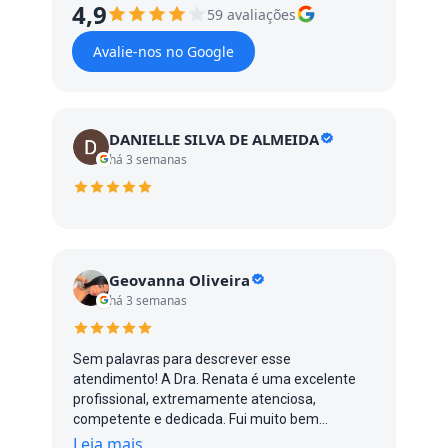
4,9
59 avaliações
Avalie-nos no Google
DANIELLE SILVA DE ALMEIDA
há 3 semanas
Geovanna Oliveira
há 3 semanas
Sem palavras para descrever esse
atendimento! A Dra. Renata é uma excelente
profissional, extremamente atenciosa,
competente e dedicada. Fui muito bem
atendida do início ao fim, com um cuidado e
Leia mais